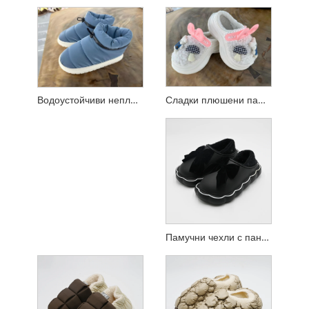
Сладки плюшени памучни чехли със затворени пръсти
Водоустойчиви неплъзгащи се памучни чехли с пълнеж от пух
Памучни чехли с панделка