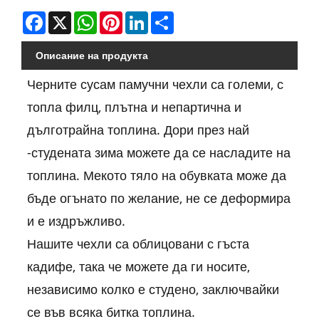
Facebook
X
WhatsApp
Pinterest
LinkedIn
Share
Описание на продукта
Черните сусам памучни чехли са големи, с
топла филц, плътна и непартична и
дълготрайна топлина. Дори през най
-студената зима можете да се насладите на
топлина. Мекото тяло на обувката може да
бъде огънато по желание, не се деформира
и е издръжливо.
Нашите чехли са облицовани с гъста
кадифе, така че можете да ги носите,
независимо колко е студено, заключвайки
се във всяка битка топлина.