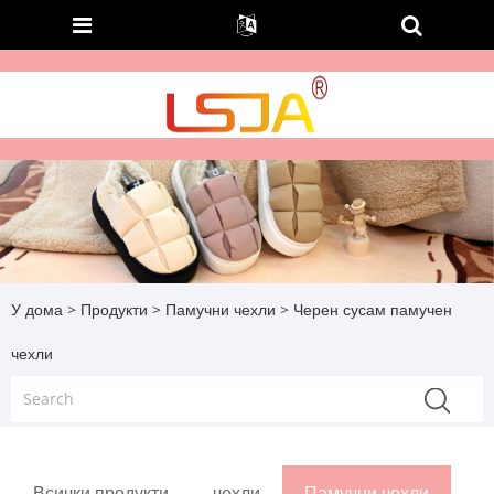
У дома
>
Продукти
>
Памучни чехли
> Черен сусам памучен
чехли
Всички продукти
чехли
Памучни чехли