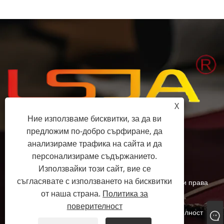
X
Ние използваме бисквитки, за да ви
предложим по-добро сърфиране, да
+86-15058243644
анализираме трафика на сайта и да
персонализираме съдържанието.
fess@happyhomeshoes.com
Използвайки този сайт, вие се
съгласявате с използването на бисквитки
Copyright © 2025 Cixi Lesijia Shoes Co., Ltd. Всички права
от наша страна.
Политика за
запазени.
поверителност
Links
Sitemap
RSS
XML
Политика за поверителност