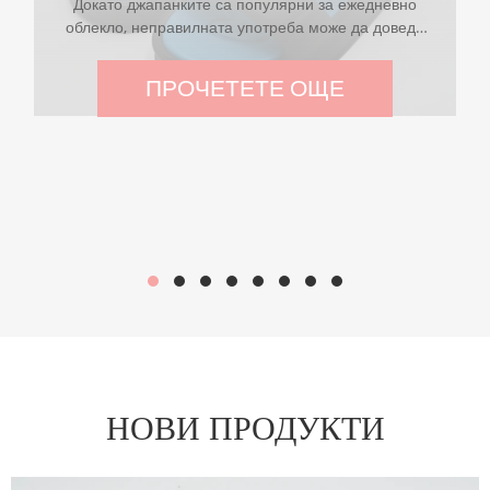
Докато джапанките са популярни за ежедневно
облекло, неправилната употреба може да доведе
до болка в краката и дискомфорт. В тази статия ще
се задълбочим във връзката между джапанките и
ПРОЧЕТЕТЕ ОЩЕ
здравето на краката, като предоставяме представа
как да поддържаме комфорт, подкрепа и цялостно
благосъстояние на краката, като същевременно се
наслаждаваме на предимствата на този избор на
обувки.
НОВИ ПРОДУКТИ