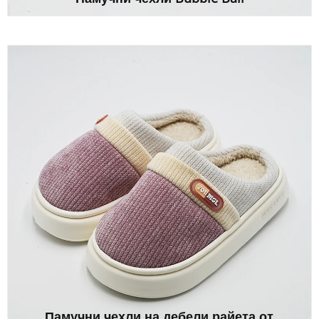
Памучни чехли на дебели райета от