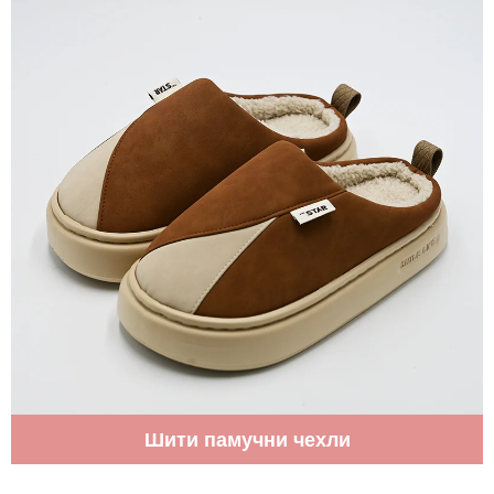
Шити памучни чехли