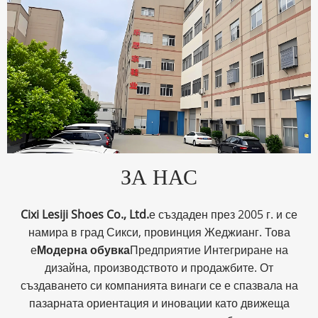
ЗА НАС
Cixi Lesiji Shoes Co., Ltd.
е създаден през 2005 г. и се
намира в град Сикси, провинция Жеджианг. Това
е
Модерна обувка
Предприятие Интегриране на
дизайна, производството и продажбите. От
създаването си компанията винаги се е спазвала на
пазарната ориентация и иновации като движеща