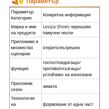
Параметър
Параметър
Конкретна информация
Категория
Марка и име
Lesijia Shoes черешови
на продукта
памучни чехли
Приложимо в
множество
открито/вътрешно
сценарии
топло/повдигащо/
функция
противоплъзгащо/
устойчиво на износване
Приложим
зимата
сезон
Технология
на
формоване от една част