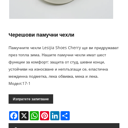
Черешови памучни чехли
Памучните чехли Lesijia Shoes Cherry ще ви придружават
през топла зима. Нашите памучни чехли имат шест
функции за комфорт: защита от студ, шевни конци,
устойчиви на износване и неплъзгащи се, еластична
междинна подметка, лека обвивка, мека и лека.
Модел:17-1
Изпратете запитване
Facebook
X
WhatsApp
Pinterest
LinkedIn
Share