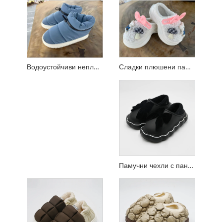
Сладки плюшени памучни чехли със затворени пръсти
Водоустойчиви неплъзгащи се памучни чехли с пълнеж от пух
Памучни чехли с панделка