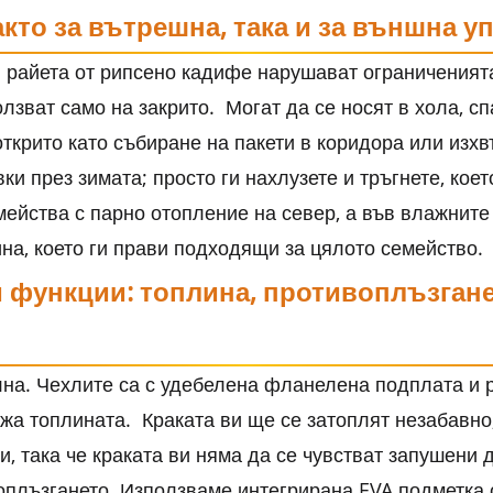
акто за вътрешна, така и за външна у
и райета от рипсено кадифе нарушават ограниченият
олзват само на закрито. Могат да се носят в хола, с
 открито като събиране на пакети в коридора или изх
ки през зимата; просто ги нахлузете и тръгнете, кое
мейства с парно отопление на север, а във влажнит
на, което ги прави подходящи за цялото семейство.
и функции: топлина, противоплъзгане
лна. Чехлите са с удебелена фланелена подплата и 
жа топлината. Краката ви ще се затоплят незабавно,
, така че краката ви няма да се чувстват запушени 
оплъзгането. Използваме интегрирана EVA подметка с