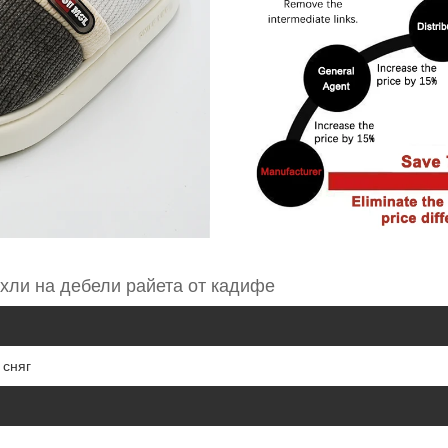
хли на дебели райета от кадифе
 сняг