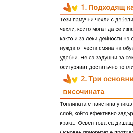
1. Подходящ к
Тези памучни чехли с дебел
чехли, които могат да се изп
както и за леки дейности на
нужда от честа смяна на обув
удобни. Не са задушни за се
осигуряват достатъчно топли
2. Три основн
височината
Топлината е наистина уника
слой, който ефективно задър
крака. Освен това са дишащи
Основен приоритет е против