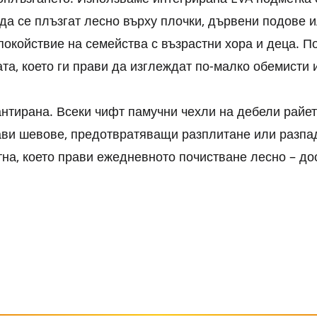
да се плъзгат лесно върху плочки, дървени подове 
покойствие на семейства с възрастни хора и деца. 
та, което ги прави да изглеждат по-малко обемисти
нтирана. Всеки чифт памучни чехли на дебели райет
рави шевове, предотвратяващи разплитане или разпа
тна, което прави ежедневното почистване лесно – до