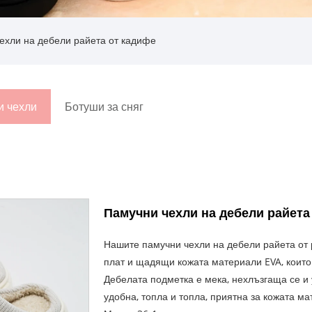
ехли на дебели райета от кадифе
и чехли
Ботуши за сняг
Памучни чехли на дебели райета
Нашите памучни чехли на дебели райета от 
плат и щадящи кожата материали EVA, които 
Дебелата подметка е мека, нехлъзгаща се и 
удобна, топла и топла, приятна за кожата ма