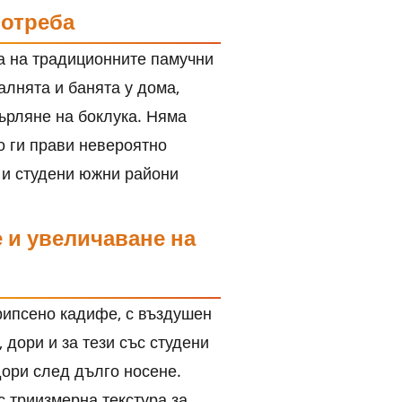
потреба
а на традиционните памучни
палнята и банята у дома,
върляне на боклука. Няма
то ги прави невероятно
е и студени южни райони
 и увеличаване на
рипсено кадифе, с въздушен
 дори и за тези със студени
дори след дълго носене.
 триизмерна текстура за