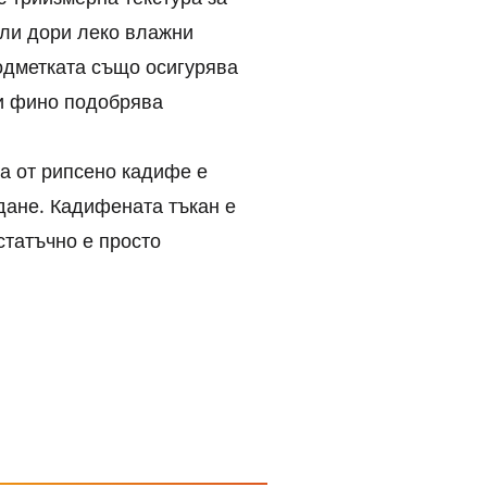
или дори леко влажни
Подметката също осигурява
 и фино подобрява
а от рипсено кадифе е
дане. Кадифената тъкан е
статъчно е просто