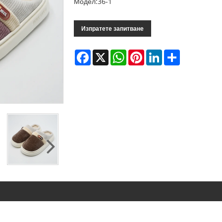
Модел:36-1
Изпратете запитване
Facebook
X
WhatsApp
Pinterest
LinkedIn
Share