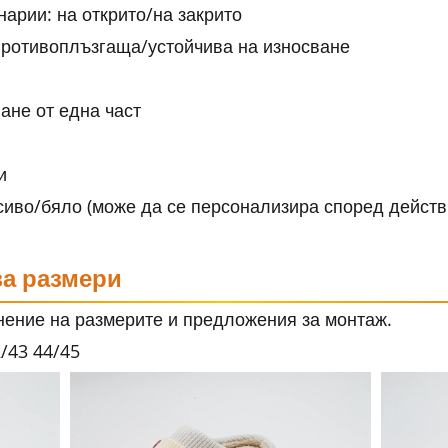
арии: на открито/на закрито
ротивоплъзгаща/устойчива на износване
ане от една част
и
сиво/бяло (може да се персонализира според действ
за размери
нение на размерите и предложения за монтаж.
2/43 44/45