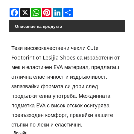
Facebook
X
WhatsApp
Pinterest
LinkedIn
Share
Описание на продукта
Тези висококачествени чехли Cute
Footprint от Lesijia Shoes са изработени от
мек и еластичен EVA материал, предлагащ
отлична еластичност и издръжливост,
запазвайки формата си дори след
продължителна употреба. Междинната
подметка EVA с висок отскок осигурява
превъзходен комфорт, правейки вашите
стъпки по-леки и еластични.
Дизайн