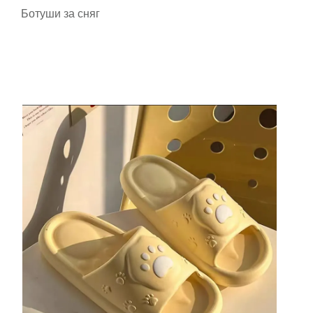
Ботуши за сняг