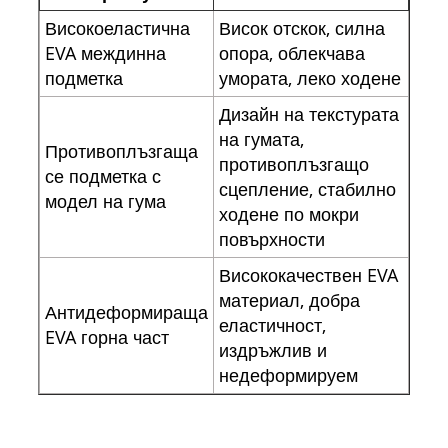
Високоеластична
Висок отскок, силна
EVA междинна
опора, облекчава
подметка
умората, леко ходене
Дизайн на текстурата
на гумата,
Противоплъзгаща
противоплъзгащо
се подметка с
сцепление, стабилно
модел на гума
ходене по мокри
повърхности
Висококачествен EVA
материал, добра
Антидеформираща
еластичност,
EVA горна част
издръжлив и
недеформируем