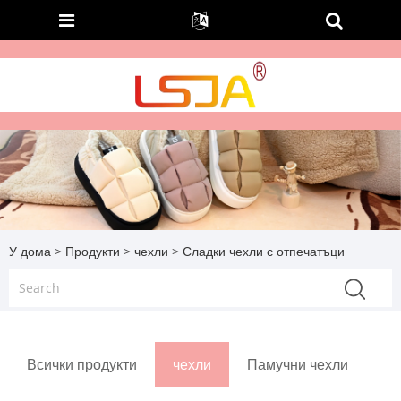
У дома
>
Продукти
>
чехли
> Сладки чехли с отпечатъци
Всички продукти
чехли
Памучни чехли