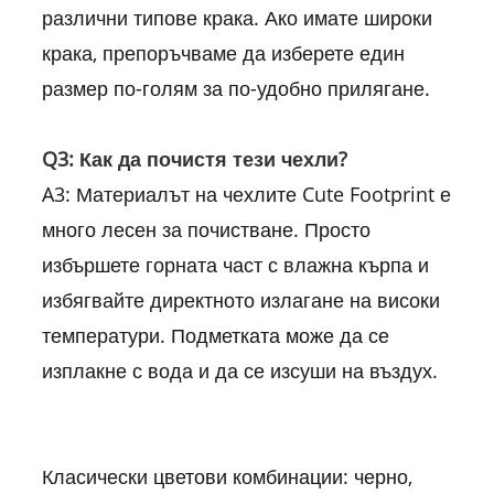
различни типове крака. Ако имате широки
крака, препоръчваме да изберете един
размер по-голям за по-удобно прилягане.
Q3: Как да почистя тези чехли?
A3: Материалът на чехлите Cute Footprint е
много лесен за почистване. Просто
избършете горната част с влажна кърпа и
избягвайте директното излагане на високи
температури. Подметката може да се
изплакне с вода и да се изсуши на въздух.
Класически цветови комбинации: черно,