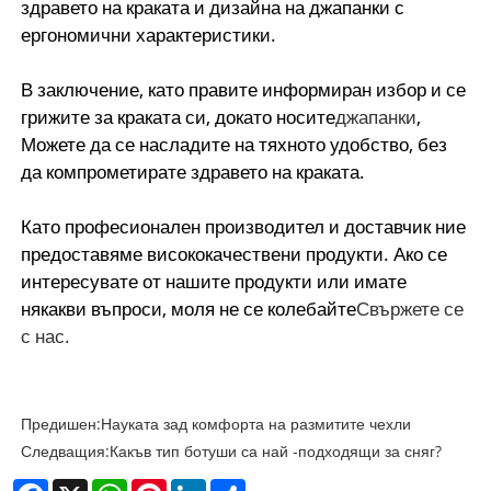
здравето на краката и дизайна на джапанки с
ергономични характеристики.
В заключение, като правите информиран избор и се
грижите за краката си, докато носите
джапанки
,
Можете да се насладите на тяхното удобство, без
да компрометирате здравето на краката.
Като професионален производител и доставчик ние
предоставяме висококачествени продукти. Ако се
интересувате от нашите продукти или имате
някакви въпроси, моля не се колебайте
Свържете се
с нас.
Предишен:
Науката зад комфорта на размитите чехли
Следващия:
Какъв тип ботуши са най -подходящи за сняг?
Facebook
X
WhatsApp
Pinterest
LinkedIn
Share