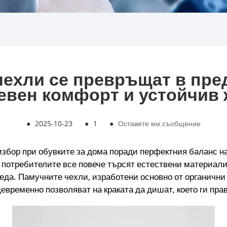
ехли се превръщат в пре
евен комфорт и устойчив 
●
2025-10-23
●
1
●
Оставете ми съобщение
избор при обувките за дома поради перфектния баланс н
потребителите все повече търсят естествени материали,
среда. Памучните чехли, изработени основно от органичн
евременно позволяват на краката да дишат, което ги пра