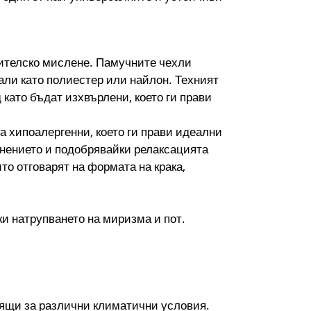
бителско мислене. Памучните чехли
али като полиестер или найлон. Техният
като бъдат изхвърлени, което ги прави
а хипоалергенни, което ги прави идеални
знението и подобрявайки релаксацията
то отговарят на формата на крака,
и натрупването на миризма и пот.
.
дящи за различни климатични условия.