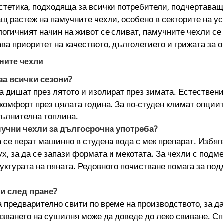
стетика, подходяща за всички потребители, подчертава
щ растеж на памучните чехли, особено в секторите на у
логичният начин на живот се сливат, памучните чехли се 
ава приоритет на качеството, дълголетието и грижата за 
ните чехли
за всички сезони?
а дишат през лятото и изолират през зимата. Естествени
комфорт през цялата година. За по-студен климат опциит
пълнителна топлина.
учни чехли за дългосрочна употреба?
 се перат машинно в студена вода с мек препарат. Избяг
х, за да се запази формата и мекотата. За чехли с подм
руктурата на пяната. Редовното почистване помага за по
и след пране?
 предварително свити по време на производството, за д
лзването на сушилня може да доведе до леко свиване. Сп