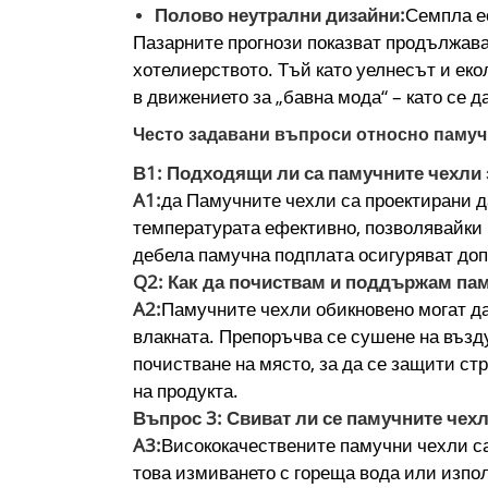
Полово неутрални дизайни:
Семпла е
Пазарните прогнози показват продължава
хотелиерството. Тъй като уелнесът и еко
в движението за „бавна мода“ – като се д
Често задавани въпроси относно памуч
В1: Подходящи ли са памучните чехли 
A1:
да Памучните чехли са проектирани д
температурата ефективно, позволявайки 
дебела памучна подплата осигуряват до
Q2: Как да почиствам и поддържам пам
A2:
Памучните чехли обикновено могат да
влакната. Препоръчва се сушене на възду
почистване на място, за да се защити ст
на продукта.
Въпрос 3: Свиват ли се памучните чехл
A3:
Висококачествените памучни чехли са
това измиването с гореща вода или изпо