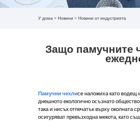
У дома
>
Новини
>
Новини от индустрията
Защо памучните ч
ежедн
Памучни чехли
се наложиха като водещ 
днешното екологично осъзнато общество 
така и нисък отпечатък върху околната 
осигуряват превъзходна мекота, като същ