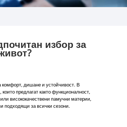
дпочитан избор за
живот?
а комфорт, дишане и устойчивост. В
 които предлагат както функционалност,
и или висококачествени памучни материи,
ви подходящи за всички сезони.