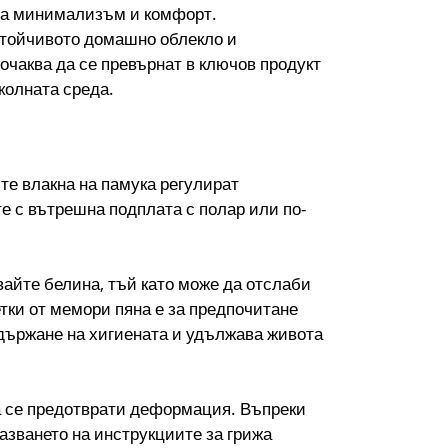
ща минимализъм и комфорт.
стойчивото домашно облекло и
очаква да се превърнат в ключов продукт
околната среда.
те влакна на памука регулират
е с вътрешна подплата с полар или по-
вайте белина, тъй като може да отслаби
етки от мемори пяна е за предпочитане
ддържане на хигиената и удължава живота
а се предотврати деформация. Въпреки
азването на инструкциите за грижа