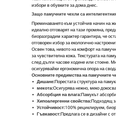
избори в обувките за дома днес.
Защо памучните чехли са интелигентния
Преминаването към устойчив начин на жи
идеално отговарят на тази промяна, пре
биоразградим характер гарантира, че ост
отговорен избор за екологично настроени
Освен това, нивото на комфорт на памучн
за чувствителна кожа. Текстурата на па
след дълги часове ходене или стоене. Мн
осигурявайки ергономична опора на свод
Основните предимства на памучните ч
Дишане:
Порестата структура на памук
мекота:
Осигурява нежно, меко докосва
Абсорбция на влага:
Памукът абсорби
Хипоалергенни свойства:
Подходящ за
Устойчивост:
100% рециклируем, биор
Гъвкавост:
Предлага се в дизайни с о