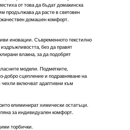
местиха от това да бъдат домакинска
им продължава да расте в световен
кокачествен домашен комфорт.
чиви иновации. Съвременното текстилно
 издръжливостта, без да правят
клирани влакна, за да подобрят
класните модели. Подметките,
 по-добро сцепление и подравняване на
ои чехли включват адаптивни към
 които елиминират химически остатъци.
 пяна за индивидуален комфорт.
дими торбички.