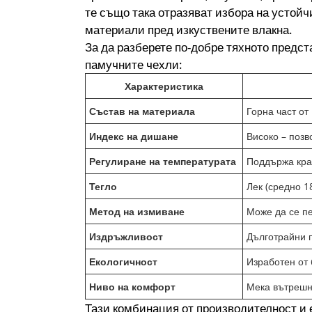
те също така отразяват избора на устойчи
материали пред изкуствените влакна.
За да разберете по-добре тяхното предст
памучните чехли:
Характеристика
Състав на материала
Горна част от
Индекс на дишане
Високо – позв
Регулиране на температурата
Поддържа крак
Тегло
Лек (средно 1
Метод на измиване
Може да се пе
Издръжливост
Дълготрайни 
Екологичност
Изработен от
Ниво на комфорт
Мека вътрешн
Тази комбинация от производителност и 