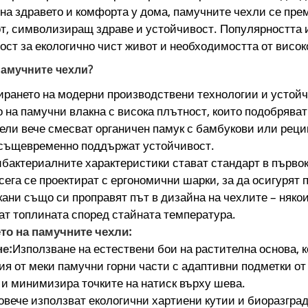
на здравето и комфорта у дома, памучните чехли се пре
от, символизиращ здраве и устойчивост. Популярността 
ст за екологично чист живот и необходимостта от висо
амучните чехли?
рирането на модерни производствени технологии и устой
 на памучни влакна с висока плътност, които подобряват
ели вече смесват органичен памук с бамбукови или реци
 същевременно поддържат устойчивост.
бактериалните характеристики стават стандарт в първо
 сега се проектират с ергономични шарки, за да осигурят
кани също си проправят път в дизайна на чехлите – няк
ат топлината според стайната температура.
то на памучните чехли:
е:
Използване на естествени бои на растителна основа,
я от меки памучни горни части с адаптивни подметки от
и минимизира точките на натиск върху шева.
овече използват екологични хартиени кутии и биоразгра