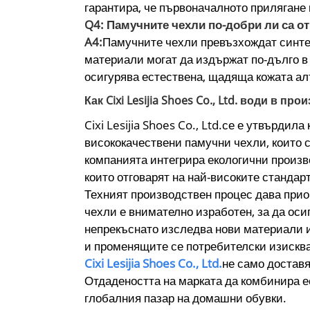
гарантира, че първоначалното прилягане
Q4: Памучните чехли по-добри ли са от
A4:
Памучните чехли превъзхождат синте
материали могат да издържат по-дълго в 
осигурява естествена, щадяща кожата алт
Как Cixi Lesijia Shoes Co., Ltd. води в п
Cixi Lesijia Shoes Co., Ltd.се е утвърди
висококачествени памучни чехли, които 
компанията интегрира екологични произв
които отговарят на най-високите стандар
Техният производствен процес дава прио
чехли е внимателно изработен, за да оси
непрекъснато изследва нови материали и 
и променящите се потребителски изискв
Cixi Lesijia Shoes Co., Ltd.
не само доставя
Отдадеността на марката да комбинира 
глобалния пазар на домашни обувки.