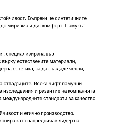
тойчивост. Въпреки че синтетичните
ди до миризма и дискомфорт. Памукът
рия, специализирана във
с върху естествените материали,
рна естетика, за да създаде чехли,
на отпадъците. Всеки чифт памучни
за изследвания и развитие на компанията
на международните стандарти за качество
йчивост и етично производство.
ионира като напредничав лидер на