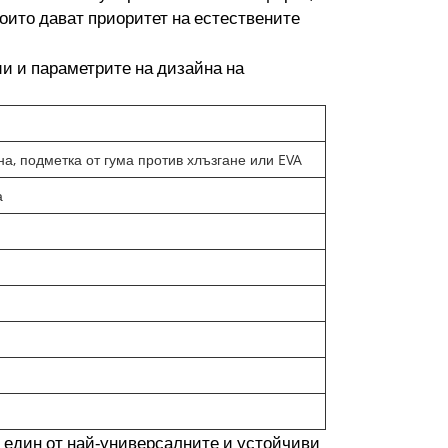
които дават приоритет на естествените
ии и параметрите на дизайна на
а, подметка от гума против хлъзгане или EVA
а
 един от най-универсалните и устойчиви