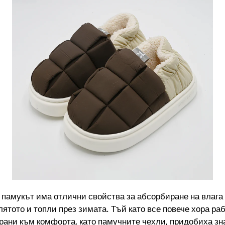
 памукът има отлични свойства за абсорбиране на влага 
лятото и топли през зимата. Тъй като все повече хора р
тирани към комфорта, като памучните чехли, придобиха з