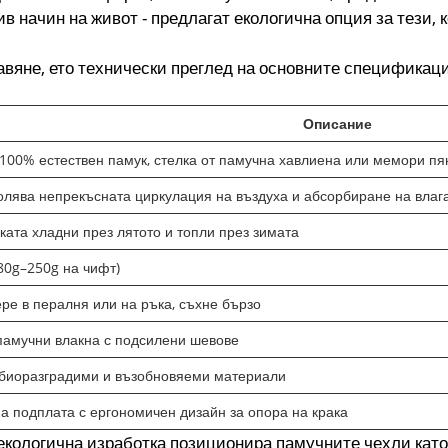
в начин на живот - предлагат екологична опция за тези, 
авяне, ето технически преглед на основните спецификац
Описание
 100% естествен памук, стелка от памучна хавлиена или мемори пян
олява непрекъсната циркулация на въздуха и абсорбиране на влаг
ата хладни през лятото и топли през зимата
80g–250g на чифт)
ре в пералня или на ръка, съхне бързо
памучни влакна с подсилени шевове
 биоразградими и възобновяеми материали
а подплата с ергономичен дизайн за опора на крака
екологична изработка позиционира памучните чехли като