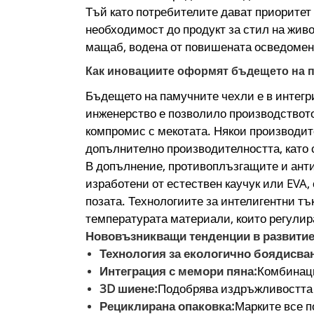
Тъй като потребителите дават приоритет 
необходимост до продукт за стил на жив
мащаб, водена от повишената осведомено
Как иновациите оформят бъдещето на п
Бъдещето на памучните чехли е в интег
инженерство е позволило производството
компромис с мекотата. Някои производит
допълнително производителността, като
В допълнение, противоплъзгащите и анти
изработени от естествен каучук или EVA,
позата. Технологиите за интелигентни тъ
температурата материали, които регулир
Нововъзникващи тенденции в развитие
Технология за екологично боядисван
Интеграция с мемори пяна:
Комбинаци
3D шиене:
Подобрява издръжливостта 
Рециклирана опаковка:
Марките все п