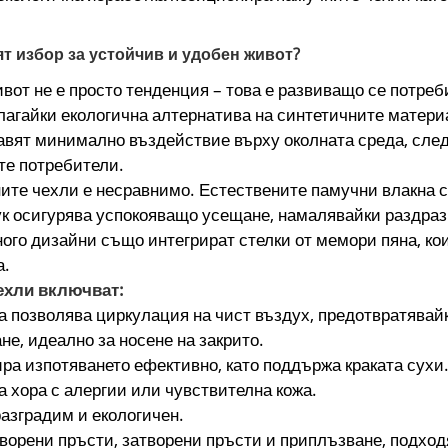
т избор за устойчив и удобен живот?
вот не е просто тенденция – това е развиващо се потре
длагайки екологична алтернатива на синтетичните матери
авят минимално въздействие върху околната среда, след 
те потребители.
ите чехли е несравнимо. Естествените памучни влакна с
мук осигурява успокояващо усещане, намалявайки раздра
ого дизайни също интегрират стелки от мемори пяна, кои
а.
ехли включват:
а позволява циркулация на чист въздух, предотвратявайк
не, идеално за носене на закрито.
ра изпотяването ефективно, като поддържа краката сухи
 хора с алергии или чувствителна кожа.
азградим и екологичен.
творени пръсти, затворени пръсти и приплъзване, подхо