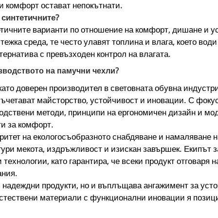
 и комфорт остават непокътнати.
 синтетичните?
тичните варианти по отношение на комфорт, дишане и ус
тежка среда, те често улавят топлина и влага, което во
ернатива с превъзходен контрол на влагата.
роизводството на памучни чехли?
ла като доверен производител в световната обувна индуст
съчетават майсторство, устойчивост и иновации. С фоку
одствени методи, принципи на ергономичен дизайн и моде
ти за комфорт.
ритет на екологосъобразното снабдяване и намаляване 
гури мекота, издръжливост и изискан завършек. Екипът 
технологии, като гарантира, че всеки продукт отговаря 
ания.
 надеждни продукти, но и въплъщава ангажимент за усто
естествени материали с функционални иновации я позиц