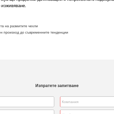
о изживяване.
та на размитите чехли
ен произход до съвременните тенденции
Изпратете запитване