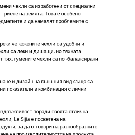
умени чехли са изработени от специални
 триене на земята. Това е особено
подметките и да намалят проблемите с
реки че кожените чехли са удобни и
хли са леки и дишащи, но тяхната
т тях, гумените чехли са по -балансирани
ишане и дизайн на външния вид също са
чни показатели в комбинация с лични
 издръжливост поради своята отлична
ли, Le Sijia е посветена на
дукти, за да отговори на разнообразните
ане на производителността на продукта,