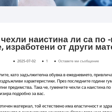
 чехли наистина ли са по 
, изработени от други ма
●
2025-07-02
●
1
●
Оставете ми съобщение
лите, като задължителна обувка в ежедневието, привлича
издръжливи характеристики. През последните години гу
лни предимства. Така че, гумените чехли са наистина по
изира подробно за вас.
тетичен материал, той естествено има еластичност и здр