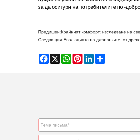
за да осигури на потребителите по -добр
Предишен:
Крайният комфорт: изследване на све
Следващия:
Еволюцията на джапанките: от древ
Facebook
X
WhatsApp
Pinterest
LinkedIn
Share