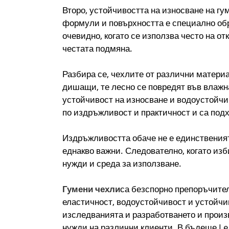
Второ, устойчивостта на износване на г
формули и повърхността е специално обра
очевидно, когато се използва често на о
честата подмяна.
Разбира се, чехлите от различни матери
дишащи, те лесно се повредят във влажн
устойчивост на износване и водоустойчив
по издръжливост и практичност и са под
Издръжливостта обаче не е единственият
еднакво важни. Следователно, когато изб
нужди и среда за използване.
Гумени чехли
са безспорно препоръчител
еластичност, водоустойчивост и устойчив
изследванията и разработването и произ
нужди на различни клиенти. В бъдеще Le