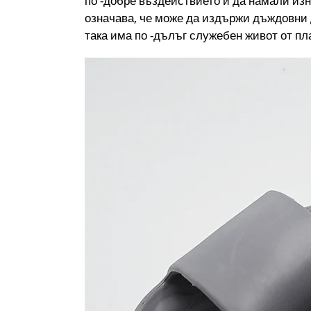
по -добре въздействието и да намали из
означава, че може да издържи дъждовни д
така има по -дълъг служебен живот от п