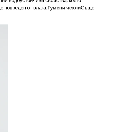
чни водоустойчиви свойства, което
е повреден от влага.
Гумени чехли
Също