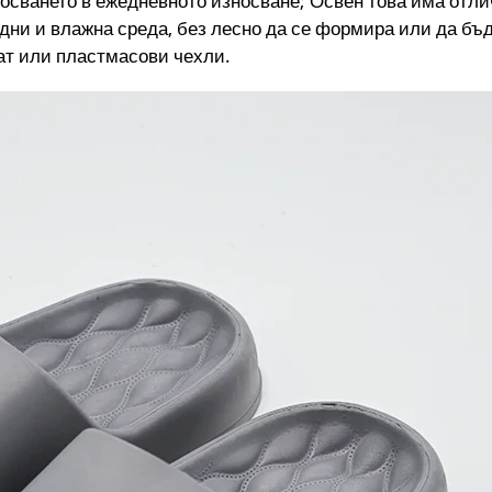
носването в ежедневното износване; Освен това има отли
ни и влажна среда, без лесно да се формира или да бъд
лат или пластмасови чехли.