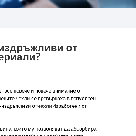
-издръжливи от
териали?
т все повече и повече внимание от
мените чехли се превърнаха в популярен
 -издръжливи от
чехли
Изработени от
авина, които му позволяват да абсорбира