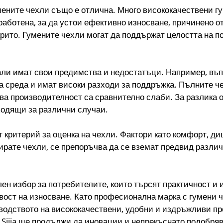
умените чехли също е отлична. Много висококачествени г
ботена, за да устои ефективно износване, причинено от
ткрито. Гумените чехли могат да поддържат целостта на 
али имат свои предимства и недостатъци. Например, въп
а среда и имат високи разходи за поддръжка. Пълните че
а производителност са сравнително слаби. За разлика о
ходящи за различни случаи.
 критерий за оценка на чехли. Фактори като комфорт, д
ирате чехли, се препоръчва да се вземат предвид разли
ен избор за потребителите, които търсят практичност и
ост на износване. Като професионална марка с гумени чех
водството на висококачествени, удобни и издръжливи про
 Sijia ще продължи да иновации и непрекъснато подобряв