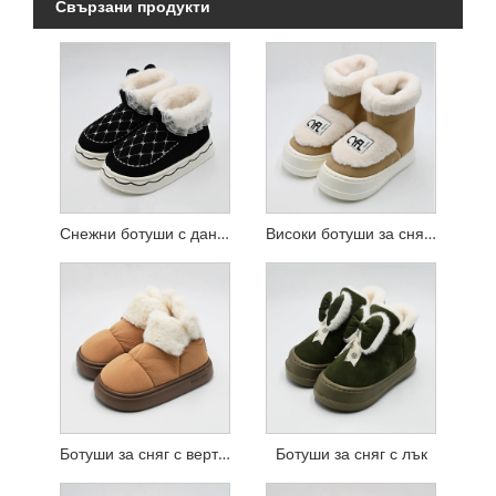
Свързани продукти
Снежни ботуши с дантелен лък
Високи ботуши за сняг с космати уста
Ботуши за сняг с вертикални уши
Ботуши за сняг с лък