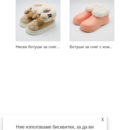
Ниски ботуши за сняг с панделки
Ботуши за сняг с кожена яка
X
Ние използваме бисквитки, за да ви