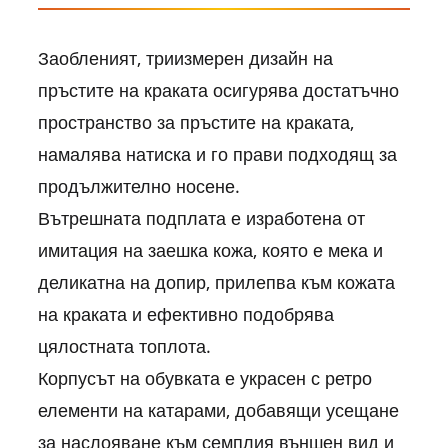
Заобленият, триизмерен дизайн на
пръстите на краката осигурява достатъчно
пространство за пръстите на краката,
намалява натиска и го прави подходящ за
продължително носене.
Вътрешната подплата е изработена от
имитация на заешка кожа, която е мека и
деликатна на допир, прилепва към кожата
на краката и ефективно подобрява
цялостната топлота.
Корпусът на обувката е украсен с ретро
елементи на катарами, добавящи усещане
за наслояване към семплия външен вид и