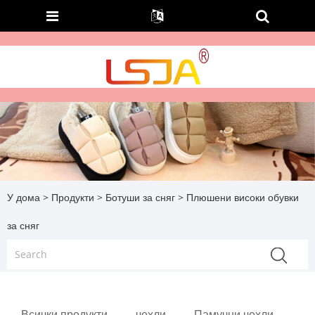
У дома
>
Продукти
>
Ботуши за сняг
> Плюшени високи обувки
за сняг
Всички продукти
чехли
Памучни чехли